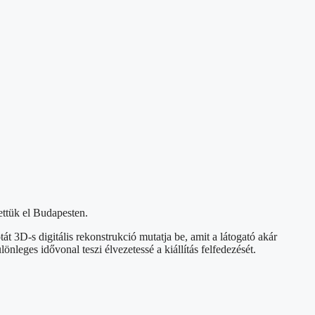
tettük el Budapesten.
át 3D-s digitális rekonstrukció mutatja be, amit a látogató akár
lönleges idővonal teszi élvezetessé a kiállítás felfedezését.