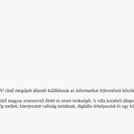
t!
című megújult állandó kiállításnak az informatikai fejlesztéseit készí
ű magyar zeneszerző életét és zenei örökségét. A villa korabeli állapot
mellett, kiterjesztett valóság tartalmak, digitális térképasztal és egy kü