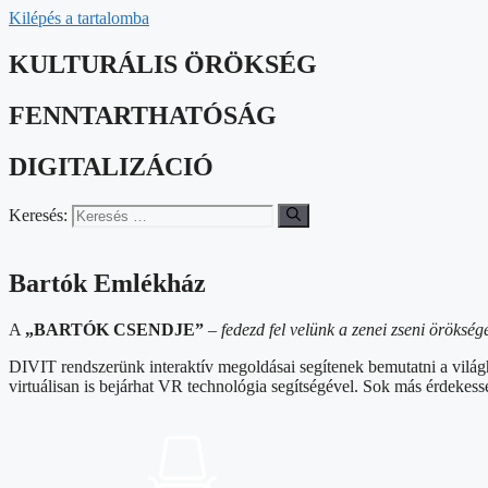
Kilépés a tartalomba
KULTURÁLIS ÖRÖKSÉG
FENNTARTHATÓSÁG
DIGITALIZÁCIÓ
Keresés:
Bartók Emlékház
A
„BARTÓK CSENDJE”
–
fedezd fel velünk a zenei zseni örökségé
DIVIT rendszerünk interaktív megoldásai segítenek bemutatni a világhír
virtuálisan is bejárhat VR technológia segítségével. Sok más érdekesség 