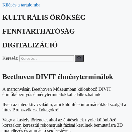
Kilépés a tartalomba
KULTURÁLIS ÖRÖKSÉG
FENNTARTHATÓSÁG
DIGITALIZÁCIÓ
Keresés:
Beethoven DIVIT élményterminálok
A martonvásári Beethoven Múzeumban különböző DIVIT
érintőképernyős élményterminálokkal találkozhatunk.
Ilyen az interaktív családfa, ami különféle információkkal szolgál a
híres Brunszvik családtagokról.
Vagy a kastély története, ahol az építéseinek nyolc különböző
korszakon keresztül rekonstruált fázisai kerülnek bemutatásra 3D
modellezés és animáció segítségével.