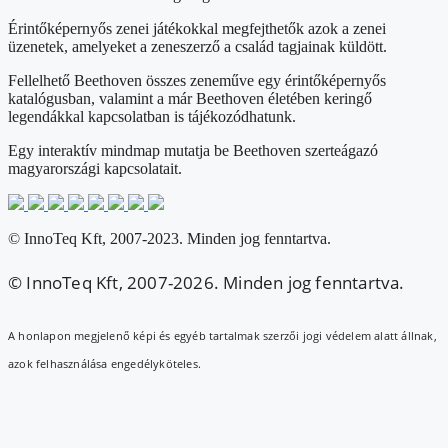
Érintőképernyős zenei játékokkal megfejthetők azok a zenei
üzenetek, amelyeket a zeneszerző a család tagjainak küldött.
Fellelhető Beethoven összes zeneműve egy érintőképernyős
katalógusban, valamint a már Beethoven életében keringő
legendákkal kapcsolatban is tájékozódhatunk.
Egy interaktív mindmap mutatja be Beethoven szerteágazó
magyarországi kapcsolatait.
© InnoTeq Kft, 2007-2023. Minden jog fenntartva.
© InnoTeq Kft, 2007-2026. Minden jog fenntartva.
A honlapon megjelenő képi és egyéb tartalmak szerzői jogi védelem alatt állnak,
azok felhasználása engedélyköteles.