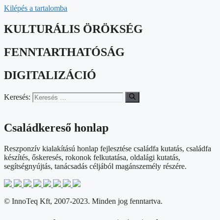
Kilépés a tartalomba
KULTURÁLIS ÖRÖKSÉG
FENNTARTHATÓSÁG
DIGITALIZÁCIÓ
Keresés:
Családkereső honlap​
Reszponzív kialakítású honlap fejlesztése családfa kutatás, családfa
készítés, őskeresés, rokonok felkutatása, oldalági kutatás,
segítségnyújtás, tanácsadás céljából magánszemély részére.
© InnoTeq Kft, 2007-2023. Minden jog fenntartva.