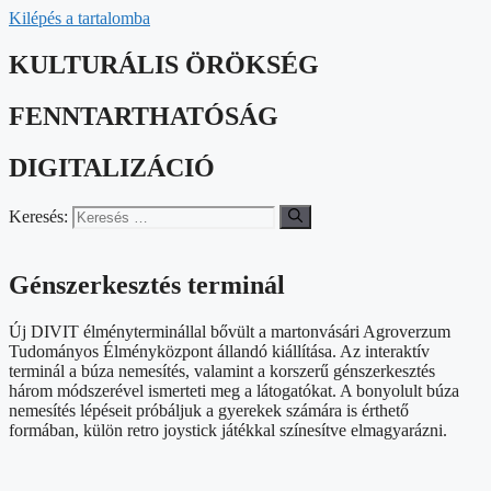
Kilépés a tartalomba
KULTURÁLIS ÖRÖKSÉG
FENNTARTHATÓSÁG
DIGITALIZÁCIÓ
Keresés:
Génszerkesztés terminál
Új DIVIT élményterminállal bővült a martonvásári Agroverzum
Tudományos Élményközpont állandó kiállítása. Az interaktív
terminál a búza nemesítés, valamint a korszerű génszerkesztés
három módszerével ismerteti meg a látogatókat. A bonyolult búza
nemesítés lépéseit próbáljuk a gyerekek számára is érthető
formában, külön retro joystick játékkal színesítve elmagyarázni.