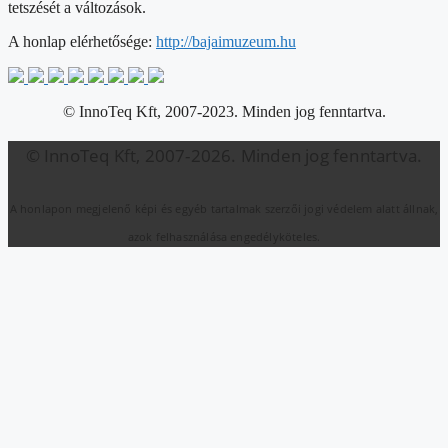
tetszését a változások.
A honlap elérhetősége:
http://bajaimuzeum.hu
© InnoTeq Kft, 2007-2023. Minden jog fenntartva.
© InnoTeq Kft, 2007-2026. Minden jog fenntartva.
A honlapon megjelenő képi és egyéb tartalmak szerzői jogi védelem alatt állnak,
azok felhasználása engedélyköteles.