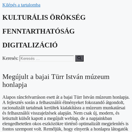
Kilépés a tartalomba
KULTURÁLIS ÖRÖKSÉG
FENNTARTHATÓSÁG
DIGITALIZÁCIÓ
Keresés:
Megújult a bajai Türr István múzeum
honlapja​
Alapos ráncfelvarráson esett át a bajai Türr István múzeum honlapja.
A fejlesztés során a felhasználói élményeket fokozandó átgondolt,
racionalizált tartalmak kerültek kialakításra a múzeum munkatársai
és felhasználói visszajelzések alapján. Nem csak új, modern, és
letisztult külsőt kapott a megújult weblap, de a napjainkban
elengedhetetlen okos eszközökre történő optimalizált megjelenítés is
fontos szempont volt. Reméljük, hogy elnyerik a honlapra látogatók