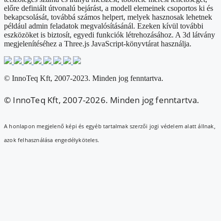
előre definiált útvonalú bejárást, a modell elemeinek csoportos ki és
bekapcsolását, továbbá számos helpert, melyek hasznosak lehetnek
például admin feladatok megvalósításánál. Ezeken kívül további
eszközöket is biztosít, egyedi funkciók létrehozásához. A 3d látvány
megjelenítéséhez a Three.js JavaScript-könyvtárat használja.
© InnoTeq Kft, 2007-2023. Minden jog fenntartva.
© InnoTeq Kft, 2007-2026. Minden jog fenntartva.
A honlapon megjelenő képi és egyéb tartalmak szerzői jogi védelem alatt állnak,
azok felhasználása engedélyköteles.