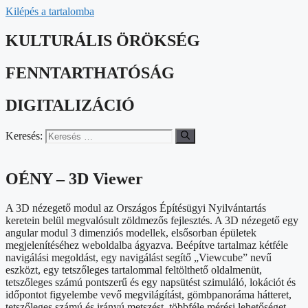
Kilépés a tartalomba
KULTURÁLIS ÖRÖKSÉG
FENNTARTHATÓSÁG
DIGITALIZÁCIÓ
Keresés:
OÉNY – 3D Viewer
A 3D nézegető modul az Országos Építésügyi Nyilvántartás
keretein belül megvalósult zöldmezős fejlesztés. A 3D nézegető egy
angular modul 3 dimenziós modellek, elsősorban épületek
megjelenítéséhez weboldalba ágyazva. Beépítve tartalmaz kétféle
navigálási megoldást, egy navigálást segítő „Viewcube” nevű
eszközt, egy tetszőleges tartalommal feltölthető oldalmenüt,
tetszőleges számú pontszerű és egy napsütést szimuláló, lokációt és
időpontot figyelembe vevő megvilágítást, gömbpanoráma hátteret,
tetszőleges számú és irányú metszést, többféle mérési lehetőséget,