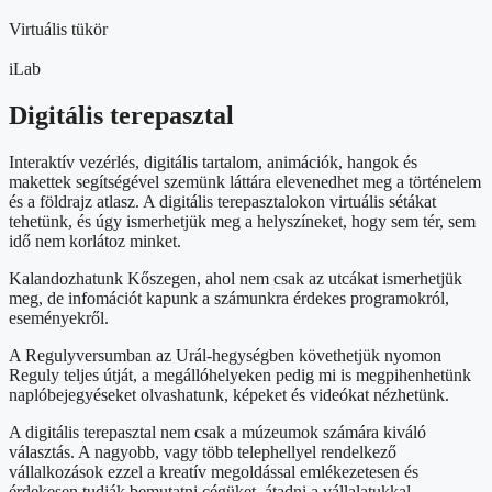
Virtuális tükör
iLab
Digitális terepasztal
Interaktív vezérlés, digitális tartalom, animációk, hangok és
makettek segítségével szemünk láttára elevenedhet meg a történelem
és a földrajz atlasz. A digitális terepasztalokon virtuális sétákat
tehetünk, és úgy ismerhetjük meg a helyszíneket, hogy sem tér, sem
idő nem korlátoz minket.
Kalandozhatunk Kőszegen, ahol nem csak az utcákat ismerhetjük
meg, de infomációt kapunk a számunkra érdekes programokról,
eseményekről.
A Regulyversumban az Urál-hegységben követhetjük nyomon
Reguly teljes útját, a megállóhelyeken pedig mi is megpihenhetünk
naplóbejegyéseket olvashatunk, képeket és videókat nézhetünk.
A digitális terepasztal nem csak a múzeumok számára kiváló
választás. A nagyobb, vagy több telephellyel rendelkező
vállalkozások ezzel a kreatív megoldással emlékezetesen és
érdekesen tudják bemutatni cégüket, átadni a vállalatukkal