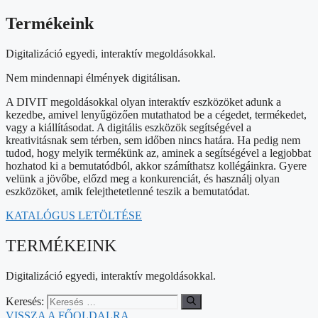
Termékeink
Digitalizáció egyedi, interaktív megoldásokkal.
Nem mindennapi élmények digitálisan.
A DIVIT megoldásokkal olyan interaktív eszközöket adunk a
kezedbe, amivel lenyűgözően mutathatod be a cégedet, termékedet,
vagy a kiállításodat. A digitális eszközök segítségével a
kreativitásnak sem térben, sem időben nincs határa. Ha pedig nem
tudod, hogy melyik termékünk az, aminek a segítségével a legjobbat
hozhatod ki a bemutatódból, akkor számíthatsz kollégáinkra. Gyere
velünk a jövőbe, előzd meg a konkurenciát, és használj olyan
eszközöket, amik felejthetetlenné teszik a bemutatódat.
KATALÓGUS LETÖLTÉSE
TERMÉKEINK
Digitalizáció egyedi, interaktív megoldásokkal.
Keresés:
VISSZA A FŐOLDALRA