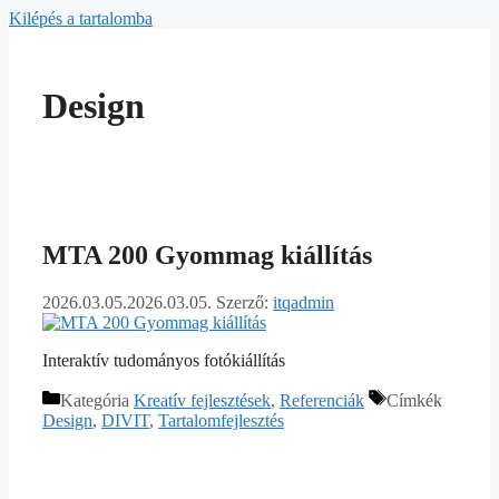
Kilépés a tartalomba
Design
MTA 200 Gyommag kiállítás
2026.03.05.
2026.03.05.
Szerző:
itqadmin
Interaktív tudományos fotókiállítás
Kategória
Kreatív fejlesztések
,
Referenciák
Címkék
Design
,
DIVIT
,
Tartalomfejlesztés