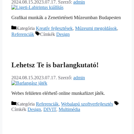
2024.08.15.
2023.07.17.
Szerző:
admin
Grafikai munkák a Zenetörténeti Múzeumban Budapesten
Kategória
Kreatív fejlesztések
,
Múzeumi megoldások
,
Referenciák
Címkék
Design
Lehetsz Te is barlangkutató!
2024.08.15.
2023.07.17.
Szerző:
admin
Webes felületen elérhető online munkafüzet játék.
Kategória
Referenciák
,
Webalapú szoftverfejlesztés
Címkék
Design
,
DIVIT
,
Multimédia