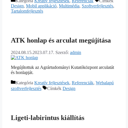
Kategória
Kreatív fejlesztések
,
Referenciák
Címkék
Design
,
Mobil applikáció
,
Multimédia
,
Szoftverfejlesztés
,
Tartalomfejlesztés
ATK honlap és arculat megújítása
2024.08.15.
2023.07.17.
Szerző:
admin
Megújítottuk az Agrártudományi Kutatóközpont arculatát
és honlapját.
Kategória
Kreatív fejlesztések
,
Referenciák
,
Webalapú
szoftverfejlesztés
Címkék
Design
Ligeti-labirintus kiállítás