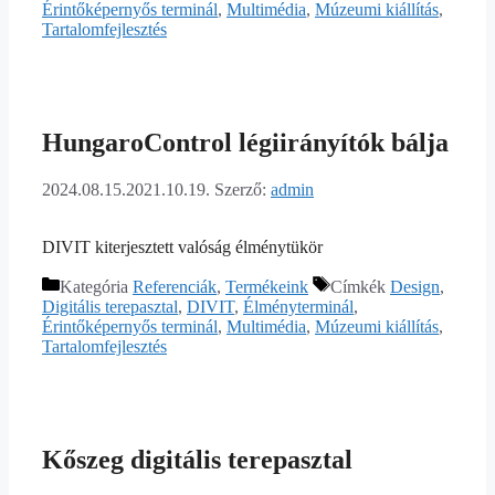
Érintőképernyős terminál
,
Multimédia
,
Múzeumi kiállítás
,
Tartalomfejlesztés
HungaroControl légiirányítók bálja
2024.08.15.
2021.10.19.
Szerző:
admin
DIVIT kiterjesztett valóság élménytükör
Kategória
Referenciák
,
Termékeink
Címkék
Design
,
Digitális terepasztal
,
DIVIT
,
Élményterminál
,
Érintőképernyős terminál
,
Multimédia
,
Múzeumi kiállítás
,
Tartalomfejlesztés
Kőszeg digitális terepasztal