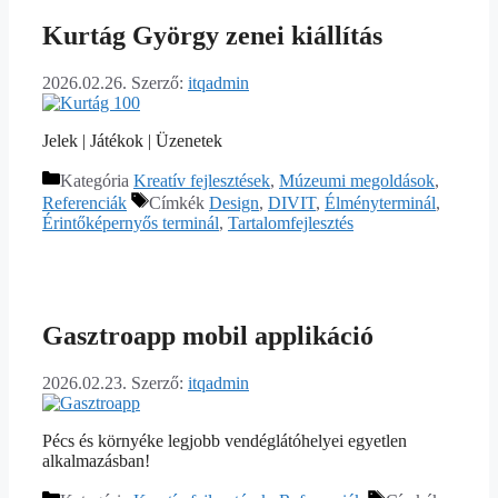
Kurtág György zenei kiállítás
2026.02.26.
Szerző:
itqadmin
Jelek | Játékok | Üzenetek
Kategória
Kreatív fejlesztések
,
Múzeumi megoldások
,
Referenciák
Címkék
Design
,
DIVIT
,
Élményterminál
,
Érintőképernyős terminál
,
Tartalomfejlesztés
Gasztroapp mobil applikáció
2026.02.23.
Szerző:
itqadmin
Pécs és környéke legjobb vendéglátóhelyei egyetlen
alkalmazásban!