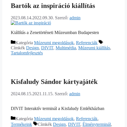
Bartók az inspiráció kiállítás
2023.08.14.
2022.09.30.
Szerző:
admin
Kiállítás a Zenetörténeti Múzeumban Budapesten
Kategória
Múzeumi megoldások
,
Referenciák
Címkék
Design
,
DIVIT
,
Multimédia
,
Múzeumi kiállítás
,
Tartalomfejlesztés
Kisfaludy Sándor kártyajáték
2024.08.15.
2021.11.15.
Szerző:
admin
DIVIT Interaktív terminál a Kisfaludy Emlékházban
Kategória
Múzeumi megoldások
,
Referenciák
,
Termékeink
Címkék
Design
,
DIVIT
,
Élményterminál
,