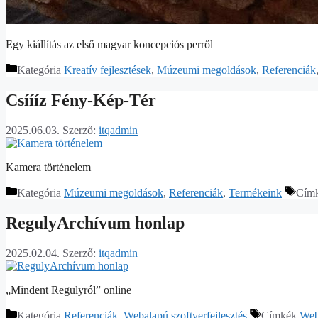
Egy kiállítás az első magyar koncepciós perről
Kategória
Kreatív fejlesztések
,
Múzeumi megoldások
,
Referenciák
Csíííz Fény-Kép-Tér
2025.06.03.
Szerző:
itqadmin
Kamera történelem
Kategória
Múzeumi megoldások
,
Referenciák
,
Termékeink
Cím
RegulyArchívum honlap
2025.02.04.
Szerző:
itqadmin
„Mindent Regulyról” online
Kategória
Referenciák
,
Webalapú szoftverfejlesztés
Címkék
Webe