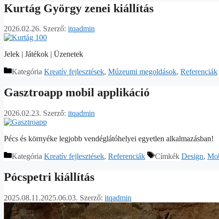
Kurtág György zenei kiállítás
2026.02.26.
Szerző:
itqadmin
Jelek | Játékok | Üzenetek
Kategória
Kreatív fejlesztések
,
Múzeumi megoldások
,
Referenciák
Gasztroapp mobil applikáció
2026.02.23.
Szerző:
itqadmin
Pécs és környéke legjobb vendéglátóhelyei egyetlen alkalmazásban!
Kategória
Kreatív fejlesztések
,
Referenciák
Címkék
Design
,
Mob
Pócspetri kiállítás
2025.08.11.
2025.06.03.
Szerző:
itqadmin