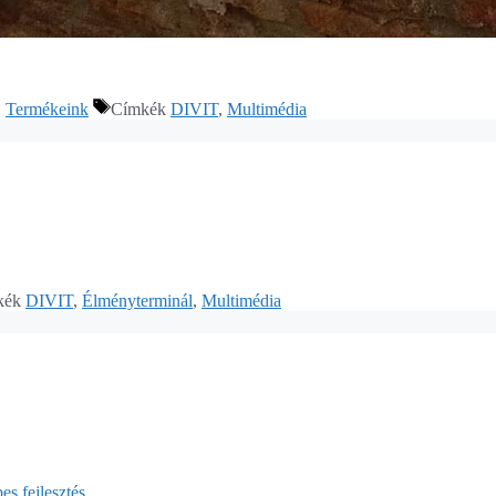
,
Termékeink
Címkék
DIVIT
,
Multimédia
kék
DIVIT
,
Élményterminál
,
Multimédia
s fejlesztés