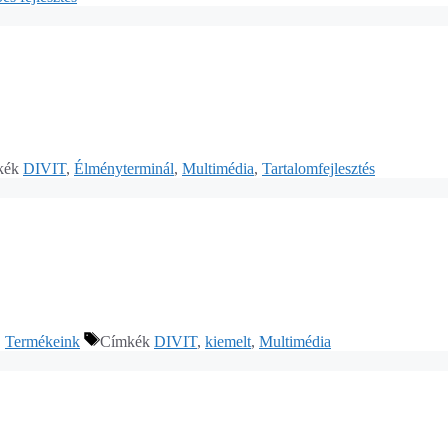
kék
DIVIT
,
Élményterminál
,
Multimédia
,
Tartalomfejlesztés
,
Termékeink
Címkék
DIVIT
,
kiemelt
,
Multimédia