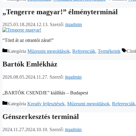
„Tengerre magyar!” élményterminál
2025.03.18.
2024.12.13.
Szerző:
itqadmin
“Törd át az otrantói zárat!”
Kategória
Múzeumi megoldások
,
Referenciák
,
Termékeink
Cím
Bartók Emlékház
2026.08.05.
2024.11.27.
Szerző:
itqadmin
„BARTÓK CSENDJE” kiállítás – Budapest
Kategória
Kreatív fejlesztések
,
Múzeumi megoldások
,
Referenciák
Génszerkesztés terminál
2024.11.27.
2024.10.10.
Szerző:
itqadmin