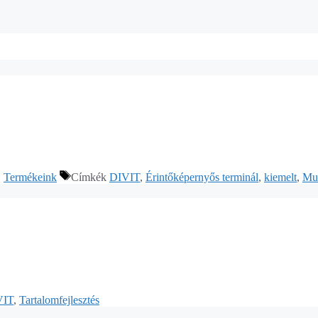
,
Termékeink
Címkék
DIVIT
,
Érintőképernyős terminál
,
kiemelt
,
Mul
VIT
,
Tartalomfejlesztés