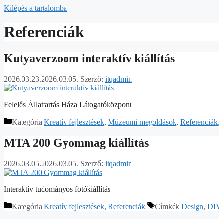
Kilépés a tartalomba
Referenciák
Kutyaverzoom interaktív kiállítás
2026.03.23.
2026.03.05.
Szerző:
itqadmin
Felelős Állattartás Háza Látogatóközpont
Kategória
Kreatív fejlesztések
,
Múzeumi megoldások
,
Referenciák
MTA 200 Gyommag kiállítás
2026.03.05.
2026.03.05.
Szerző:
itqadmin
Interaktív tudományos fotókiállítás
Kategória
Kreatív fejlesztések
,
Referenciák
Címkék
Design
,
DI