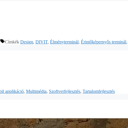
Címkék
Design
,
DIVIT
,
Élményterminál
,
Érintőképernyős terminál
il applikáció
,
Multimédia
,
Szoftverfejlesztés
,
Tartalomfejlesztés