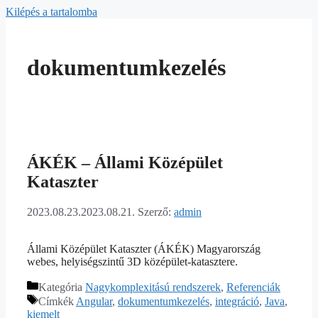
Kilépés a tartalomba
dokumentumkezelés
ÁKÉK – Állami Középület
Kataszter
2023.08.23.
2023.08.21.
Szerző:
admin
Állami Középület Kataszter (ÁKÉK) Magyarország
webes, helyiségszintű 3D középület-katasztere.
Kategória
Nagykomplexitású rendszerek
,
Referenciák
Címkék
Angular
,
dokumentumkezelés
,
integráció
,
Java
,
kiemelt