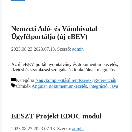
Nemzeti Adó- és Vámhivatal
Ügyfélportálja (új eBEV)
2023.08.23.
2023.07.13.
Szerző:
admin
Az új eBEV portál nyomtatvány és dokumentum kezelés,
fizetési és számlázási szolgáltatás funkcióinak megújítása.
Kategória
Nagykomplexitású rendszerek
,
Referenciák
Címkék
Angular
,
dokumentumkezelés
,
integráció
,
Java
EESZT Projekt EDOC modul
2023.08.23.
2023.07.13.
Szerző:
admin