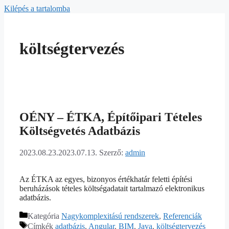
Kilépés a tartalomba
költségtervezés
OÉNY – ÉTKA, Építőipari Tételes
Költségvetés Adatbázis
2023.08.23.
2023.07.13.
Szerző:
admin
Az ÉTKA az egyes, bizonyos értékhatár feletti építési
beruházások tételes költségadatait tartalmazó elektronikus
adatbázis.
Kategória
Nagykomplexitású rendszerek
,
Referenciák
Címkék
adatbázis
,
Angular
,
BIM
,
Java
,
költségtervezés