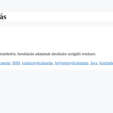
ás
eltetési, beruházási adatainak tárolására szolgáló rendszer.
ngular
,
BIM
,
eszköznyilvántartás
,
helyiségnyilvántartás
,
Java
,
középüle