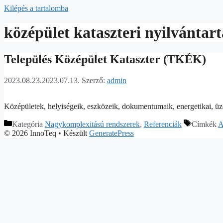
Kilépés a tartalomba
középület kataszteri nyilvántart
Település Középület Kataszter (TKÉK)
2023.08.23.
2023.07.13.
Szerző:
admin
Középületek, helyiségeik, eszközeik, dokumentumaik, energetikai, üzem
Kategória
Nagykomplexitású rendszerek
,
Referenciák
Címkék
A
© 2026 InnoTeq
• Készült
GeneratePress