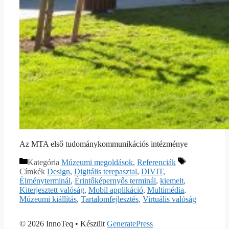
Az MTA első tudománykommunikációs intézménye
Kategória
Múzeumi megoldások
,
Referenciák
Címkék
Design
,
Digitális terepasztal
,
DIVIT
,
Élményterminál
,
Érintőképernyős terminál
,
kiemelt
,
Kiterjesztett valóság
,
Mobil applikáció
,
Multimédia
,
Múzeumi kiállítás
,
Tartalomfejlesztés
,
Virtuális valóság
© 2026 InnoTeq
• Készült
GeneratePress