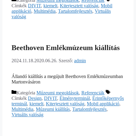
Kategória
Múzeumi megoldások
,
Referenciák
Címkék
DIVIT
,
kiemelt
,
Kiterjesztett valóság
,
Mobil
applikáció
,
Multimédia
,
Tartalomfejlesztés
,
Virtuális
valóság
Beethoven Emlékmúzeum kiállítás
2024.11.18.
2020.06.26.
Szerző:
admin
Állandó kiállítás a megújult Beethoven Emlékmúzeumban
Martonvásáron
Kategória
Múzeumi megoldások
,
Referenciák
Címkék
Design
,
DIVIT
,
Élményterminál
,
Érintőképernyős
terminál
,
kiemelt
,
Kiterjesztett valóság
,
Mobil applikáció
,
Multimédia
,
Múzeumi kiállítás
,
Tartalomfejlesztés
,
Virtuális valóság