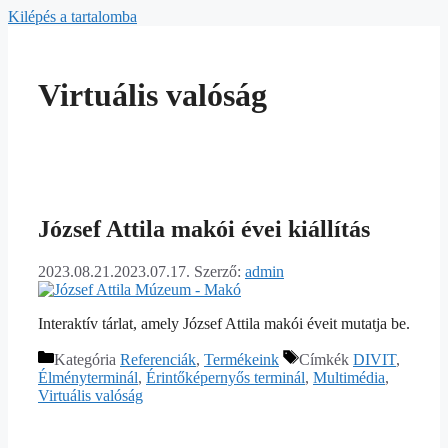
Kilépés a tartalomba
Virtuális valóság
József Attila makói évei kiállítás
2023.08.21.
2023.07.17.
Szerző:
admin
Interaktív tárlat, amely József Attila makói éveit mutatja be.
Kategória
Referenciák
,
Termékeink
Címkék
DIVIT
,
Élményterminál
,
Érintőképernyős terminál
,
Multimédia
,
Virtuális valóság