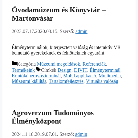
Óvodamúzeum és Könyvtár –
Martonvásár
2023.07.17.
2020.03.15.
Szerző:
admin
Élményterminálok, kiterjesztett valóság és interaktív VR
bemutató gyerekeknek és felnőtteknek egyaránt
Kategória
Múzeumi megoldások
,
Referenciák
,
Termékeink
Címkék
Design
,
DIVIT
,
Élményterminál
,
Érintőképernyős terminál
,
Mobil applikáció
,
Multimédia
,
Múzeumi kiállítás
,
Tartalomfejlesztés
,
Virtuális valóság
Agroverzum Tudományos
Élményközpont
2024.11.18.
2019.07.01.
Szerző:
admin